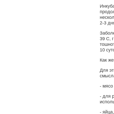
Инкуб
продол
нескол
2-3 дн
Заболе
39 С, 
тошнот
10 сут
Как ж
Для э
смысл
- мясо
- для 
исполь
- яйца