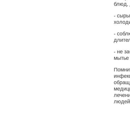
блюд,
- сыры
холоди
- собл
длите
- не з
мытье 
Помни
инфекц
обращ
медиц
лечени
людей