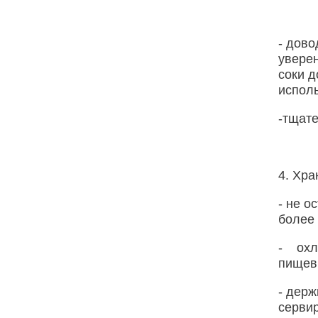
- дово
уверен
соки д
испол
-тщат
4. Хра
- не о
более 
- охл
пищевы
- держ
сервир