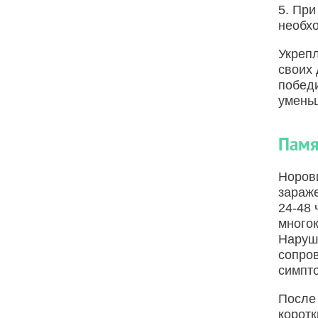
5. При
необх
Укрепл
своих 
побед
умень
Памя
Норови
зараж
24-48 
многок
Наруш
сопро
симпто
После 
коротк