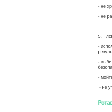
- не х
- не р
5. Ис
- испо
резуль
- выби
безопа
- мойт
- не у
Рота