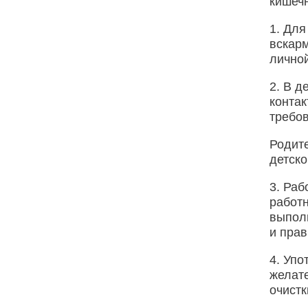
кишеч
1. Для
вскар
личной
2. В д
контак
требо
Родите
детско
3. Раб
работ
выпол
и прав
4. Упо
желат
очистк