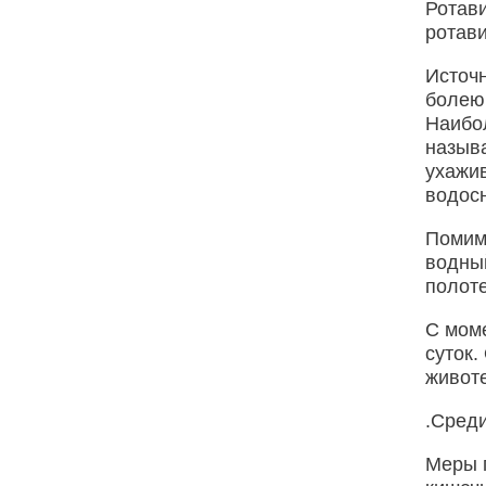
Ротав
ротав
Источн
болею
Наибо
назыв
ухажив
водос
Помим
водный
полоте
С моме
суток.
животе
.Сред
Меры 