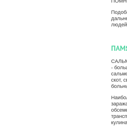
ПОМН
Подоб
дальн
людей 
ПАМ
САЛЬМ
- бол
сальм
скот, 
больн
Наибо
зараж
обсем
транс
кулина