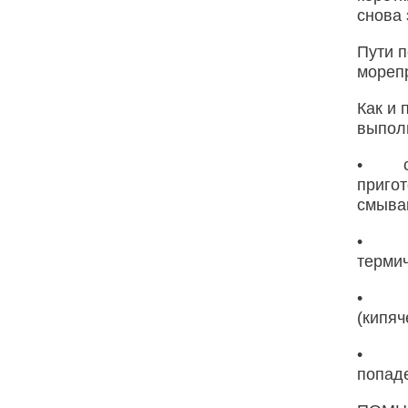
снова 
Пути 
морепр
Как и 
выпол
• соб
пригот
смыван
• тща
термич
• упо
(кипяч
• при
попаде